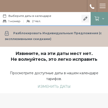
Ha
Выберите даты в календаре
Me
1
номер
|
2
Чел.
Разблокировать Индивидуальные Предложения (с
эксплюзивными скидками)