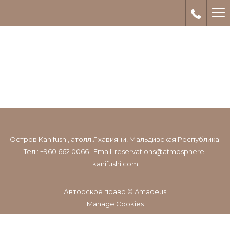
Ha
Me
Остров Kanifushi, атолл Лхавияни, Мальдивская Республика.
Тел.: +960 662 0066 | Email:
reservations@atmosphere-
kanifushi.com
Авторское право © Amadeus
Manage Cookies